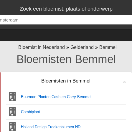
Zoek een bloemist, plaats of onderwerp
Bloemist In Nederland
Gelderland
Bemmel
Bloemisten Bemmel
Bloemisten in Bemmel
Buurman Planten Cash en Carry Bemmel
Combiplant
Holland Design Trockenblumen HD