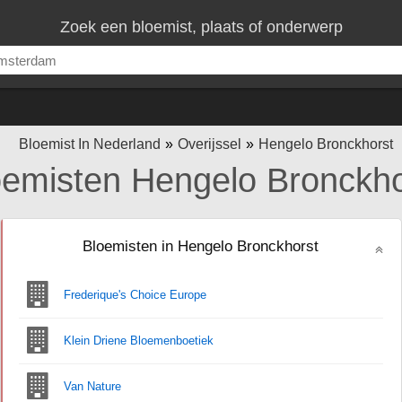
Zoek een bloemist, plaats of onderwerp
Bloemist In Nederland
Overijssel
Hengelo Bronckhorst
oemisten Hengelo Bronckho
Bloemisten in Hengelo Bronckhorst
Frederique's Choice Europe
Klein Driene Bloemenboetiek
Van Nature