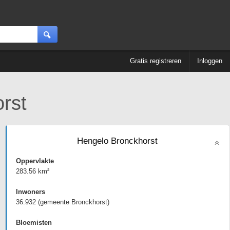
Gratis registreren
Inloggen
rst
Hengelo Bronckhorst
Oppervlakte
283.56 km²
Inwoners
36.932 (gemeente Bronckhorst)
Bloemisten