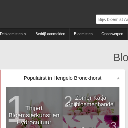
Debloemisten.nl
Bedrijf aanmelden
Bloemisten
Onderwerpen
Bl
Populairst in Hengelo Bronckhorst
1
2
Zomer Katja
Snijbloemenhandel
Thijert
Bloemsierkunst en
Hydrocultuur
3