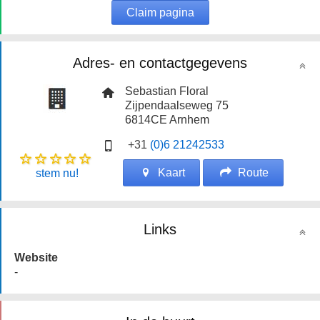
Claim pagina
Adres- en contactgegevens
Sebastian Floral
Zijpendaalseweg 75
6814CE
Arnhem
+31
(0)6 21242533
Kaart
Route
stem nu!
Links
Website
-