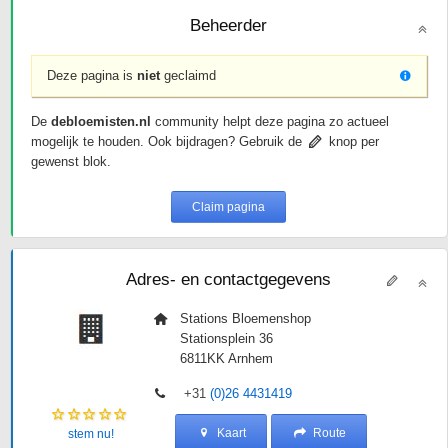
Beheerder
Deze pagina is
niet
geclaimd
De
debloemisten.nl
community helpt deze pagina zo actueel
mogelijk te houden. Ook bijdragen? Gebruik de
knop per
gewenst blok.
Claim pagina
Adres- en contactgegevens
Stations Bloemenshop
Stationsplein 36
6811KK
Arnhem
+31
(0)26 4431419
Kaart
Route
stem nu!