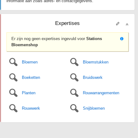
informatie aan zoals adres- en contactgegevens.
Expertises
Er zijn nog geen expertises ingevuld voor
Stations
Bloemenshop
Bloemen
Bloemstukken
Boeketten
Bruidswerk
Planten
Rouwarrangementen
Rouwwerk
Snijbloemen