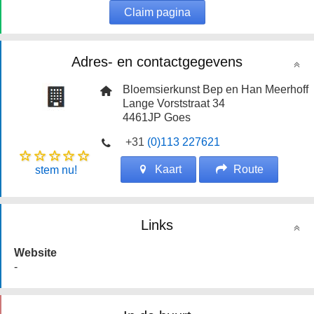
Claim pagina
Adres- en contactgegevens
Bloemsierkunst Bep en Han Meerhoff
Lange Vorststraat 34
4461JP
Goes
+31
(0)113 227621
Kaart
Route
stem nu!
Links
Website
-