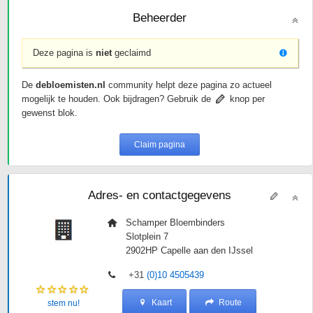
Beheerder
Deze pagina is
niet
geclaimd
De
debloemisten.nl
community helpt deze pagina zo actueel
mogelijk te houden. Ook bijdragen? Gebruik de
knop per
gewenst blok.
Claim pagina
Adres- en contactgegevens
Schamper Bloembinders
Slotplein 7
2902HP
Capelle aan den IJssel
+31
(0)10 4505439
Kaart
Route
stem nu!