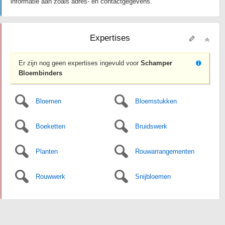
informatie aan zoals adres- en contactgegevens.
Expertises
Er zijn nog geen expertises ingevuld voor
Schamper
Bloembinders
Bloemen
Bloemstukken
Boeketten
Bruidswerk
Planten
Rouwarrangementen
Rouwwerk
Snijbloemen