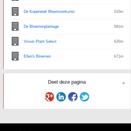
De Koperwiek Bloemsierkunst
510m
De Bloemenplantage
581m
Visser Plant Select
626m
Ellen's Bloemen
671m
Deel deze pagina