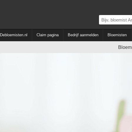
Debloemisten.nl
Claim pagina
Bedrijf aanmelden
Bloemisten
Bloemi