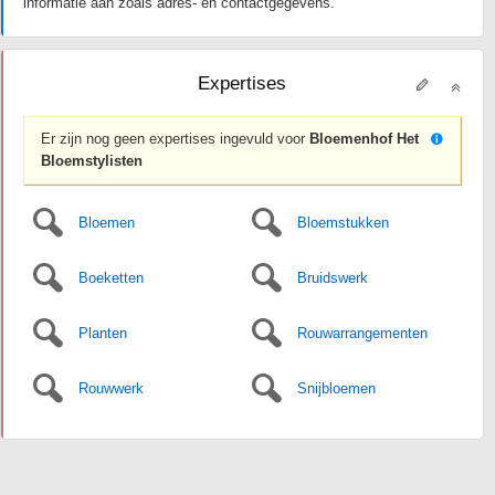
informatie aan zoals adres- en contactgegevens.
Expertises
Er zijn nog geen expertises ingevuld voor
Bloemenhof Het
Bloemstylisten
Bloemen
Bloemstukken
Boeketten
Bruidswerk
Planten
Rouwarrangementen
Rouwwerk
Snijbloemen