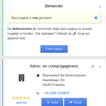
Beheerder
Deze pagina is
niet
geclaimd
De
debloemisten.nl
community helpt deze pagina zo actueel
mogelijk te houden. Ook bijdragen? Gebruik de
knop per
gewenst blok.
Claim pagina
Adres- en contactgegevens
Bloemenhof Het Bloemstylisten
Heerlerbaan 201
6418CD
Heerlen
+31
(0)45 5419878
Kaart
Route
stem nu!